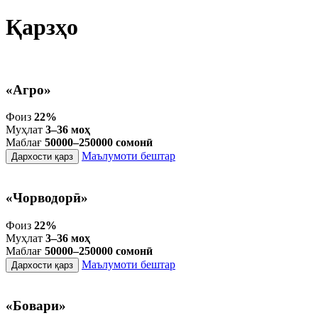
Қарзҳо
«Агро»
Фоиз
22%
Муҳлат
3–36 моҳ
Маблағ
50000–250000 сомонӣ
Маълумоти бештар
Дархости қарз
«Чорводорӣ»
Фоиз
22%
Муҳлат
3–36 моҳ
Маблағ
50000–250000 сомонӣ
Маълумоти бештар
Дархости қарз
«Бовари»