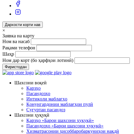
Дархости корти нав
×
Заявка на карту
Ном ва насаб
Рақами телефон
Шаҳр
Ном дар корт (бо ҳарфҳои лотинӣ)
Фиристодан
Шахсони воқеӣ
Қарзҳо
Пасандозҳо
Интиқоли маблағҳо
Қонунгардонии маблағҳои пулӣ
Суғуртаи пасандоз
Шахсони ҳуқуқӣ
Қарзҳо «Барои шахсони ҳуқуқӣ»
Пасандозҳо «Барои шахсони ҳуқуқӣ»
Хизматрасонии ҳисоббаробаркуниҳои нақдӣ