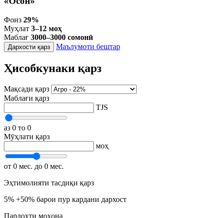
«Осон»
Фоиз
29%
Муҳлат
3–12 моҳ
Маблағ
3000–3000 сомонӣ
Маълумоти бештар
Дархости қарз
Ҳисобкунаки қарз
Мақсади қарз
Маблағи қарз
TJS
аз 0
то 0
Мӯҳлати қарз
моҳ
от 0 мес.
до 0 мес.
Эҳтимолияти тасдиқи қарз
5%
+50% барои пур кардани дархост
Пардохти моҳона