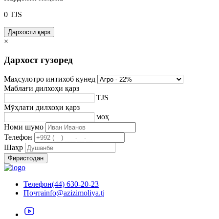
0
TJS
Дархости қарз
×
Дархост гузоред
Маҳсулотро интихоб кунед
Маблағи дилхоҳи қарз
TJS
Мӯҳлати дилхоҳи қарз
моҳ
Номи шумо
Телефон
Шаҳр
Фиристодан
Телефон
(44) 630-20-23
Почта
info@azizimoliya.tj