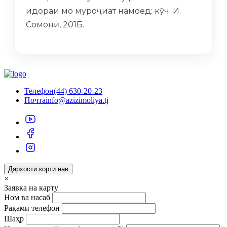
идораи мо муроҷиат намоед: кӯч. И.
Сомонӣ, 201Б.
Телефон
(44) 630-20-23
Почта
info@azizimoliya.tj
Дархости корти нав
×
Заявка на карту
Ном ва насаб
Рақами телефон
Шаҳр