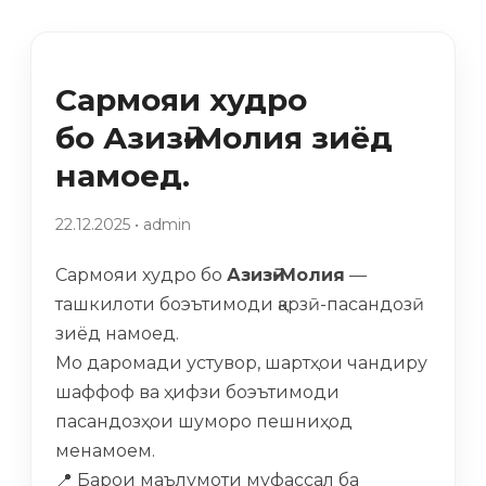
Сармояи худро
бо Азизӣ-Молия зиёд
намоед.
22.12.2025 • admin
Сармояи худро бо
Азизӣ-Молия
—
ташкилоти боэътимоди қарзӣ-пасандозӣ
зиёд намоед.
Мо даромади устувор, шартҳои чандиру
шаффоф ва ҳифзи боэътимоди
пасандозҳои шуморо пешниҳод
менамоем.
📍 Барои маълумоти муфассал ба