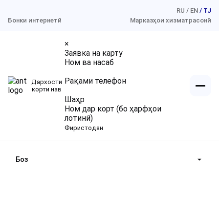
RU
EN
TJ
Бонки интернетӣ
Марказҳои хизматрасонӣ
×
Заявка на карту
Ном ва насаб
Рақами телефон
Дархости
Шахсони воқеӣ
корти нав
Шаҳр
Ном дар корт (бо ҳарфҳои
Шахсони ҳуқуқӣ
Қарзҳо
лотинӣ)
Фиристодан
Пасандозҳо
Дар бораи мо
Қарзҳо «Барои шахсони ҳуқуқӣ»
Интиқоли маблағҳо
← Ҳамаи қарзҳо
Пасандозҳо «Барои шахсони ҳуқуқӣ»
Боз
Қонунгардонии маблағҳои пулӣ
Таҳсил
Хизматрасонии ҳисоббаробаркуниҳои нақдӣ
Филиалҳо, Марказҳои хизматрасонӣ
Фоиз
Суғуртаи пасандоз
22%
Тарофаҳо
Муҳлат
3–12 моҳ
Ҳисоботи молиявӣ
Маблағ
5000–15000 сомонӣ
Бозгашт ба рӯйхат
Дархости қарз