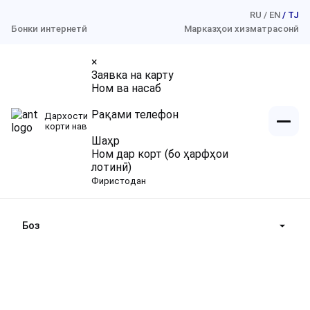
RU
EN
TJ
Бонки интернетӣ
Марказҳои хизматрасонӣ
×
Заявка на карту
Ном ва насаб
Рақами телефон
Дархости
Шахсони воқеӣ
корти нав
Шаҳр
Ном дар корт (бо ҳарфҳои
Шахсони ҳуқуқӣ
Қарзҳо
лотинӣ)
Фиристодан
Пасандозҳо
Дар бораи мо
Қарзҳо «Барои шахсони ҳуқуқӣ»
Интиқоли маблағҳо
ttttjjjj
Пасандозҳо «Барои шахсони ҳуқуқӣ»
Боз
Қонунгардонии маблағҳои пулӣ
Хизматрасонии ҳисоббаробаркуниҳои нақдӣ
Филиалҳо, Марказҳои хизматрасонӣ
Суғуртаи пасандоз
Тарофаҳо
Ҳисоботи молиявӣ