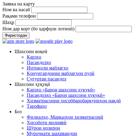
Заявка на карту
Ном ва насаб
Рақами телефон
Шаҳр
Ном дар корт (бо ҳарфҳои лотинӣ)
Фиристодан
Шахсони воқеӣ
Қарзҳо
Пасандозҳо
Интиқоли маблағҳо
Қонунгардонии маблағҳои пулӣ
Суғуртаи пасандоз
Шахсони ҳуқуқӣ
Қарзҳо «Барои шахсони ҳуқуқӣ»
Пасандозҳо «Барои шахсони ҳуқуқӣ»
Хизматрасонии ҳисоббаробаркуниҳои нақдӣ
Тарофаҳо
Боз
Филиалҳо, Марказҳои хизматрасонӣ
Ҳисоботи молиявӣ
Шӯрои нозирон
Муроҷиати шаҳрвандон