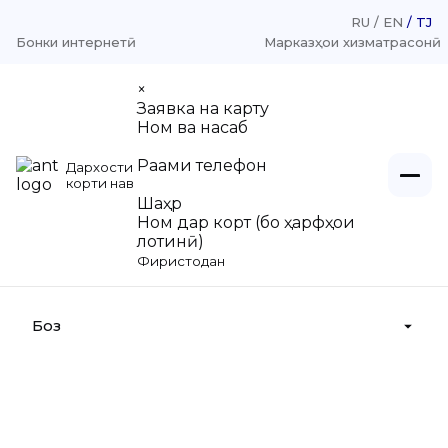
RU
EN
TJ
Бонки интернетӣ
Марказҳои хизматрасонӣ
×
Заявка на карту
Ном ва насаб
Рақами телефон
Дархости
Шахсони воқеӣ
корти нав
Шаҳр
Ном дар корт (бо ҳарфҳои
Шахсони ҳуқуқӣ
Қарзҳо
лотинӣ)
Фиристодан
Пасандозҳо
Дар бораи мо
Қарзҳо «Барои шахсони ҳуқуқӣ»
Интиқоли маблағҳо
Пасандозҳо «Барои шахсони ҳуқуқӣ»
Боз
Қонунгардонии маблағҳои пулӣ
Хизматрасонии ҳисоббаробаркуниҳои
Интиқоли маблағҳо
Филиалҳо, Марказҳои хизматрасонӣ
нақдӣ
Суғуртаи пасандоз
Ҳисоботи молиявӣ
Тарофаҳо
ТАҚХ Азизӣ-Молия ба шумо намудҳои