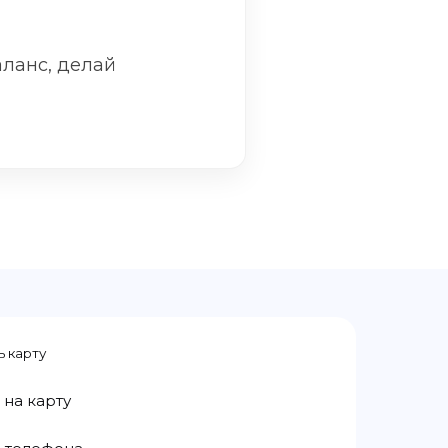
аланс, делай
ь карту
 на карту