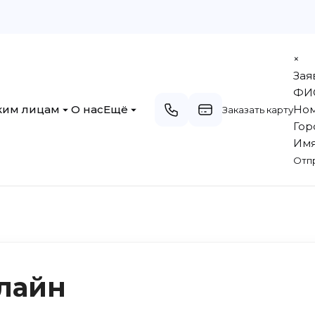
×
Зая
ФИ
им лицам
О нас
Ещё
Ном
Заказать карту
Гор
 «Юридических
Филиалы, Структурное
подразделение
Имя
Отп
«Юридических
Документы
Наблюдательный совет
но кассовое
Обращение граждан
вание
Руководство
Вакансии
лайн