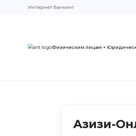
Интернет банкинг
Физическим лицам
Юридическ
Кредиты
Кредиты
лиц»
Депозиты и счета
Вклады 
Денежные переводы
лиц»
Легализация денежных
Рассчет
средств
обслужи
Страхование вкладов
Тарифы
Азизи-Он