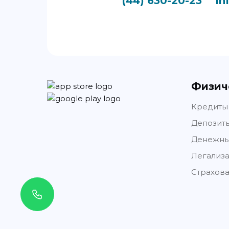
(44) 630-20-23
in
Физич
Кредиты
Депозиты
Денежны
Легализ
Страхов