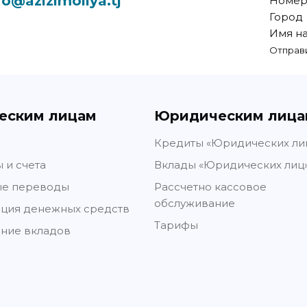
fo@azizimoliya.tj
Номер
Город
Имя на
Отправ
еским лицам
Юридическим лица
Кредиты «Юридических ли
 и счета
Вклады «Юридических лиц
е переводы
Рассчетно кассовое
обслуживание
ация денежных средств
Тарифы
ание вкладов