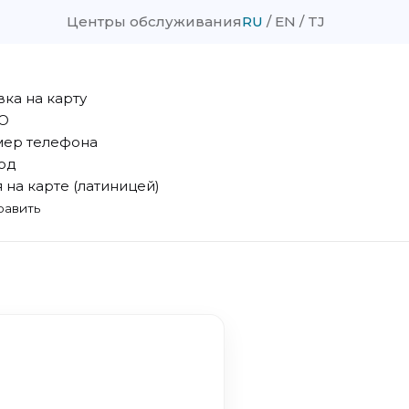
Центры обслуживания
RU
EN
TJ
вка на карту
О
ер телефона
од
 на карте (латиницей)
равить