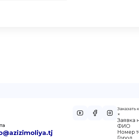
Заказать 
×
Заявка 
та
ФИО
o@azizimoliya.tj
Номер 
Город