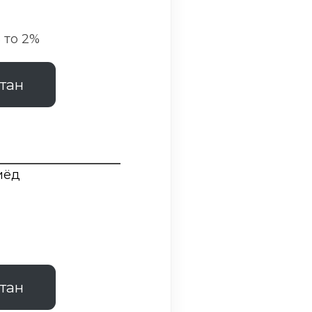
 то 2%
тан
зиёд
%
тан