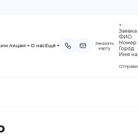
×
Заявка 
ФИО
Номер 
Заказать
им лицам
О нас
Ещё
карту
Город
Имя на
 «Юридических
Филиалы, Структурное
подразделение
Отправи
«Юридических
Документы
Наблюдательный совет
о кассовое
Обращение граждан
вание
Руководство
Вакансии
о