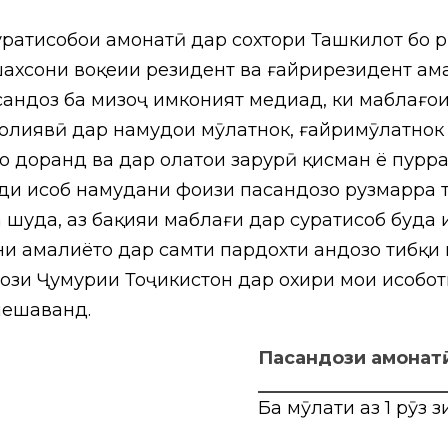
атҳисобҳои амонатӣ дар сохтори Ташкилот бо р
ахсони воқеии резидент ва ғайрирезидент ам
андоз ба мизоҷ имконият медиҳад, ки маблағҳо
олиявӣ дар намудҳои мӯҳлатнок, ғайримӯҳлатно
оҳ доранд ва дар ҳолатҳои зарурӣ қисман ё пур
ди ҳисоб намудани фоизи пасандозҳо рузмарра
а шуда, аз бақияи маблағи дар суратҳисоб буда 
и амалиётҳо дар самти пардохти андозҳо тибқи
зи Ҷумҳурии Тоҷикистон дар охири моҳи ҳисобо
мешаванд.
Пасандози амонатӣ
Ба мӯҳлати аз 1 рӯз 