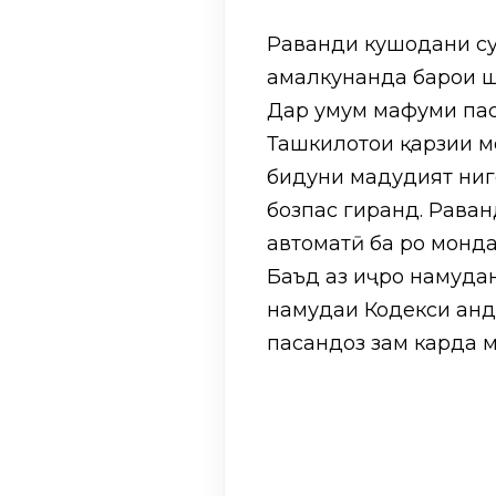
Раванди кушодани сур
амалкунанда барои ш
Дар умум мафҳуми пас
Ташкилотҳои қарзии м
бидуни маҳдудият ниг
бозпас гиранд. Раван
автоматӣ ба роҳ монд
Баъд аз иҷро намудан
намудаи Кодекси андо
пасандоз зам карда 