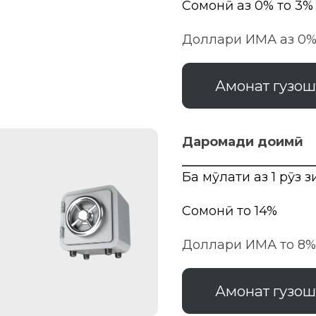
Сомонӣ аз 0% то 3%
Доллари ИМА аз 0%
Амонат гузош
Даромади доимӣ
Ба мӯҳлати аз 1 рӯз 
Сомонӣ то 14%
Доллари ИМА то 8
Амонат гузош