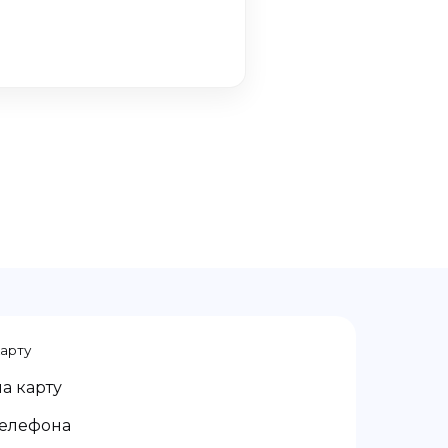
карту
на карту
телефона