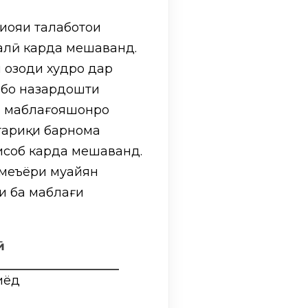
иояи талаботҳои
алӣ карда мешаванд.
и озоди худро дар
к бо назардошти
ра маблағҳояшонро
 тариқи барнома
ҳисоб карда мешаванд.
 меъёри муайян
ти ба маблағи
.
зиёд