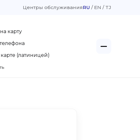
Центры обслуживания
RU
EN
TJ
на карту
телефона
 карте (латиницей)
ть